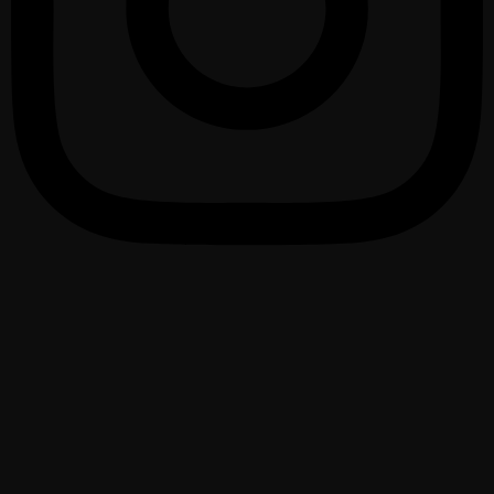
1075 – 2025 urte
950 Santurtzi urteurrena
Ayuntamiento de Santurtzi