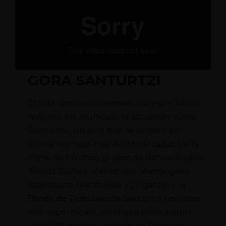
GORA SANTURTZI
El 5 de abril recuperamos otro espectáculo
histórico del municipio, la actuación «Gora
Santurtzi», un acto que se celebró por
última vez hace más de dos décadas. De la
mano de los cinco grupos de danzas locales
(Bihotz Gaztea, Mahastiako, Mamarigako
Etorkizuna, Mendi Alde y Zugaitza) y la
Banda de Txistularis de Santurtzi, revivimos
este espectáculo, en el que participaron
unas 180 vecinos y vecinas de Santurtzi.