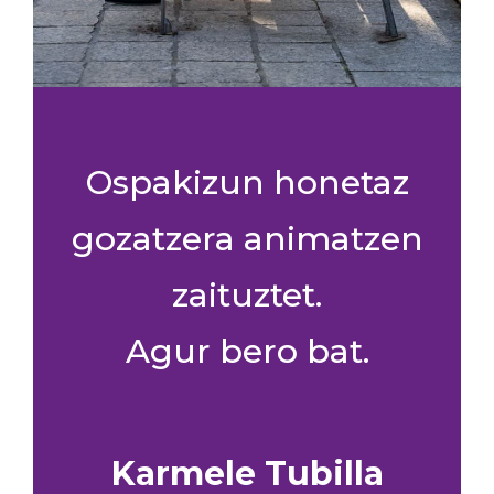
Ospakizun honetaz
gozatzera animatzen
zaituztet.
Agur bero bat.
Karmele Tubilla