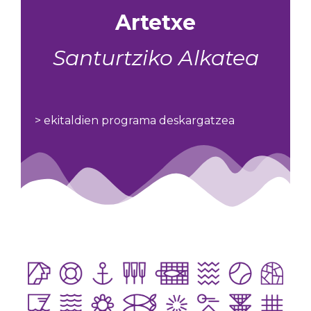
Artetxe
Santurtziko Alkatea
> ekitaldien programa deskargatzea