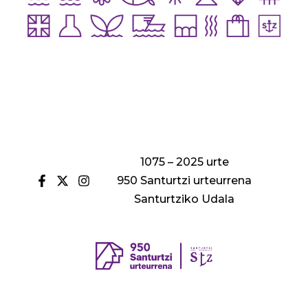
1075 – 2025 urte
950 Santurtzi urteurrena
Santurtziko Udala