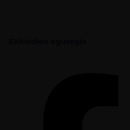
ES
Ekitaldien egutegia