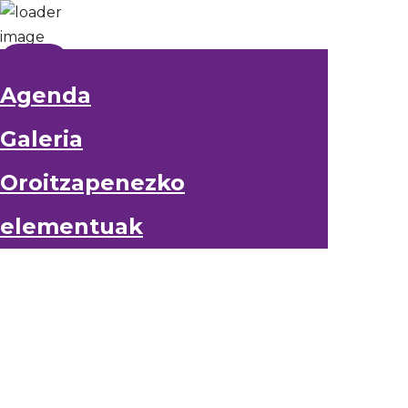
Agenda
Galeria
Oroitzapenezko
elementuak
Agenda
Galeria
Oroitzapenezko elementuak